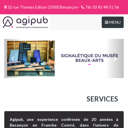
32 rue Thomas Edison 25000 Besançon -
Tél. 03 81 48 51 56
Toggle
MENU
navigation
SERVICES
Agipub, une experience confirmée de 20 années à
Besançon en Franche Comté, dans l’univers de