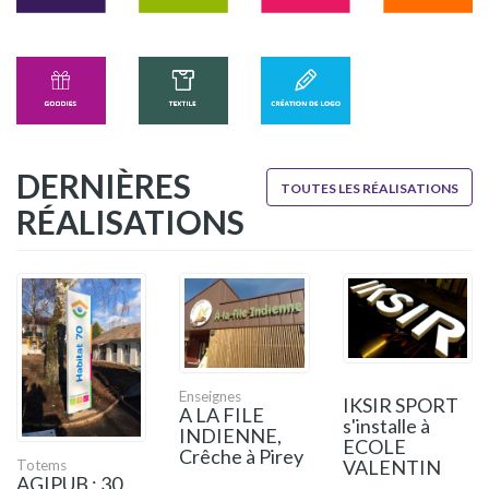
DERNIÈRES
TOUTES LES RÉALISATIONS
RÉALISATIONS
Enseignes
IKSIR SPORT
A LA FILE
s'installe à
INDIENNE,
ECOLE
Crêche à Pirey
VALENTIN
Totems
AGIPUB : 30